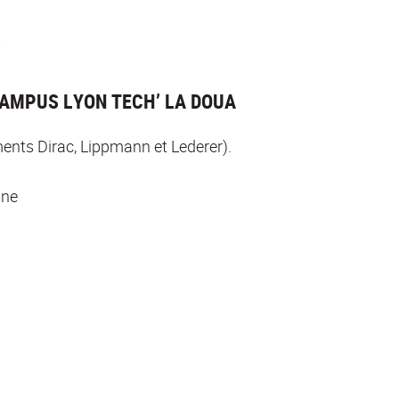
S
CAMPUS LYON TECH’ LA DOUA
ments Dirac, Lippmann et Lederer).
nne